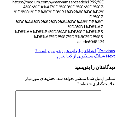
https://medium.com/@maryamzarezadeh1999/%D
A%86%DA%AF%D9%88%D9%86%D9%87-
%D9%81%DB%8C%D8%B1%D9%88%D8%B2%
D9%87-
%D8%AA%D9%82%D9%84%D8%A8%DB%8C-
%D8%B1%D8%A7-
%D8%AA%D8%B4%D8%AE%DB%8C%D8%B5-
%D8%AF%D9%87%DB%8C%D9%85-
acede60d8474
Previous
Continue
آیا هدایای تبلیغاتی هنوز هم موثر است؟
Next
شیلنگ سیلیکونی از کجا بخرم
Reading
دیدگاهتان را بنویسید
نشانی ایمیل شما منتشر نخواهد شد.
بخش‌های موردنیاز
علامت‌گذاری شده‌اند
*