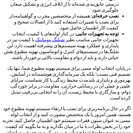
درستی عایق‌بندی شده‌اند تا از اتلاف انرژی و تشکیل میعان
جلوگیری شود.
نصب حرفه‌ای:
همیشه از متخصصین مجرب و گواهینامه‌دار
برای نصب یا تعمیرات استفاده کنید تا از اتصالات صحیح و
کیفیت کار اطمینان حاصل شود.
توجه به تجهیزات جانبی:
در کنار لوله‌های با کیفیت، انتخاب
تجهیزات جانبی مناسب نظیر
شیلنگ پنوماتیک
با کیفیت نیز در
پایداری و عملکرد بهینه سیستم‌های پیشرفته اهمیت دارد. این
شلنگ‌ها در سیستم‌های کنترل و اتوماسیون تهویه مطبوع نقش
حیاتی دارند و باید از دوام و مقاومت بالایی برخوردار باشند.
در پایان، انتخاب لوله مسی برای سیستم تهویه مطبوع شما، تنها یک
تصمیم فنی نیست؛ بلکه یک سرمایه‌گذاری هوشمندانه در آسایش،
بهره‌وری و پایداری بلندمدت محیط زندگی یا کار شماست. مزایای
علمی و عملی آن در رسانایی حرارتی، مقاومت در برابر خوردگی،
دوام، و سازگاری با محیط زیست، آن را به انتخابی بی‌رقیب تبدیل
کرده است.
اگر در حال برنامه‌ریزی برای نصب یا ارتقاء سیستم تهویه مطبوع خود
هستید، همین امروز با یک متخصص مشورت کنید و از انتخاب لوله
مسی به عنوان ستون فقرات سیستم خود اطمینان حاصل کنید. تجربه
خود را در بخش نظرات با ما در میان بگذارید و به ما بگویید که کیفیت
سیستم تهویه مطبوع شما چه تأثیری بر تمرکز و بهره‌وری روزانه‌تان