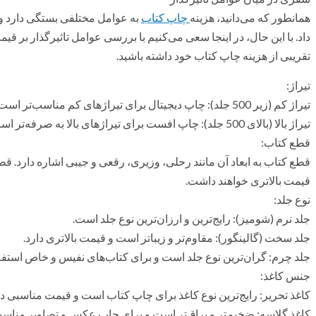
همانطور که می‌دانید، هزینه
چاپ کتاب
به عوامل مختلفی بستگی دارد و 
داد. با این حال، در اینجا سعی می‌کنیم با بررسی عوامل تاثیرگذار بر قیمت
تقریبی از هزینه چاپ کتاب خود داشته باشید.
تیراژ:
تیراژ کم (زیر 500 جلد): چاپ دیجیتال برای تیراژهای کم مناسب‌تر است و به طور کلی مقرون به صرفه‌تر می‌باشد.
تیراژ بالا (بالای 500 جلد): چاپ افست برای تیراژهای بالا به صرفه‌تر است و کیفیت بالاتری را نیز ارائه می‌دهد.
قطع کتاب:
قطع کتاب به ابعاد آن مانند رحلی، وزیری، رقعی و جیبی اشاره دارد. قطع‌
قیمت بالاتری خواهند داشت.
نوع جلد:
جلد نرم (شومیز): رایج‌ترین و ارزان‌ترین نوع جلد است.
جلد سخت (گالینگور): مقاوم‌تر و زیباتر است و قیمت بالاتری دارد.
جلد چرم: گران‌ترین نوع جلد است و برای کتاب‌های نفیس و خاص استفا
جنس کاغذ:
کاغذ تحریر: رایج‌ترین نوع کاغذ برای چاپ کتاب است و قیمت مناسبی دا
کاغذ گلاسه: ضخیم‌تر و براق‌تر است و برای چاپ عکس و تصاویر مناسب‌ت