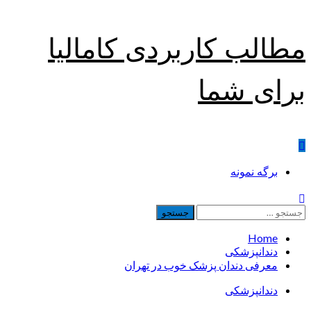
Skip
مطالب کاربردی کامالیا
to
content
برای شما
Primary
برگه نمونه
Menu
جستجو
برای:
Home
دندانپزشکی
معرفی دندان پزشک خوب در تهران
دندانپزشکی