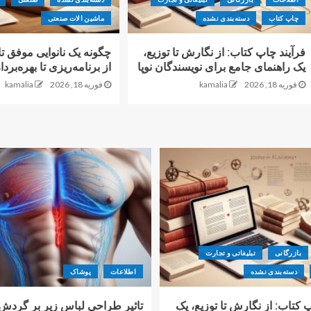
چاپ کتاب
دسته‌بندی نشده
ماشین الات صنعتی
فرآیند چاپ کتاب: از نگارش تا توزیع،
چگونه یک نانوایی موفق 
یک راهنمای جامع برای نویسندگان نوپا
از برنامه‌ریزی تا بهره‌برد
فوریه 18, 2026
kamalia
فوریه 18, 2026
kamalia
بازرگانی
تبلیغاتی و تجارت
دسته‌بندی نشده
اطلاعات
پوشاک
 کتاب: از نگارش تا توزیع، یک
تاثیر طراحی لباس زیر بر گردش