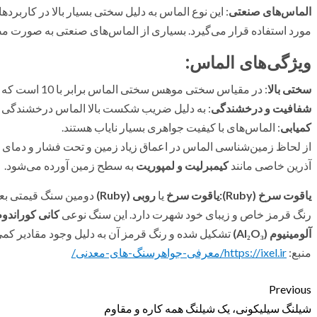
الماس‌های صنعتی
: این نوع الماس به دلیل سختی بسیار بالا در کاربرده
مورد استفاده قرار می‌گیرد. بسیاری از الماس‌های صنعتی به صورت مص
ویژگی‌های الماس:
سختی بالا
: در مقیاس سختی موهس سختی الماس برابر با 10 است که بالاترین مقدار در این مقیاس است.
شفافیت و درخشندگی
: به دلیل ضریب شکست بالا الماس درخشندگی خا
کمیابی
: الماس‌های با کیفیت جواهری بسیار نایاب هستند.
از لحاظ زمین‌شناسی الماس در اعماق زیاد زمین و تحت فشار و دمای بسی
آذرین خاصی مانند
کیمبرلیت و لمپوریت
به سطح زمین آورده می‌شود.
یاقوت سرخ
(Ruby)
:
یاقوت سرخ
یا
روبی
(Ruby)
دومین سنگ قیمتی بعد
رنگ قرمز خاص و زیبای خود شهرت دارد. این سنگ نوعی
کانی کوراندو
آلومینیوم
(Al₂O₃)
تشکیل شده و رنگ قرمز آن به دلیل وجود مقادیر کم
منبع:
https://ixel.ir/معرفی-جواهرسنگ-های-معدنی/
Previous
شیلنگ سیلیکونی، یک شیلنگ همه کاره و مقاوم