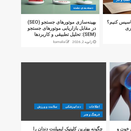
دسته‌بندی نشده
تاسیس کنیم؟
بهینه‌سازی موتورهای جستجو (SEO)
اری
در مقابل بازاریابی موتورهای جستجو
(SEM): تحلیل تطبیقی و کاربردها
ژانویه 2, 2026
kamalia
اطلاعات
دندانپزشکی
سلامت و ورزش
فرهنگ و هنر
 خون و
چگونه بهترین کلینیک ایمپلنت دندان را