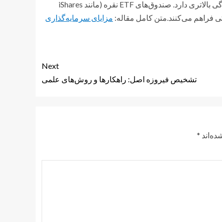
نقره در مقایسه با سایر فلزات گرانبها (مانند پلاتین یا پالادیوم)، نقدشوندگی بالاتری دارد. صندوق‌های ETF نقره (مانند iShares
مزایای سرمایه‌گذاری
Next
تشخیص فیروزه اصل: راهکارها و روش‌های علمی
ده‌اند
*