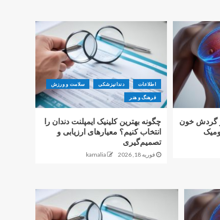
اطلاعات
دندانپزشکی
سلامت و ورزش
فرهنگ و هنر
ر گردش خون
چگونه بهترین کلینیک ایمپلنت دندان را
ومیک
انتخاب کنیم؟ معیارهای ارزیابی و
تصمیم‌گیری
فوریه 18, 2026
kamalia