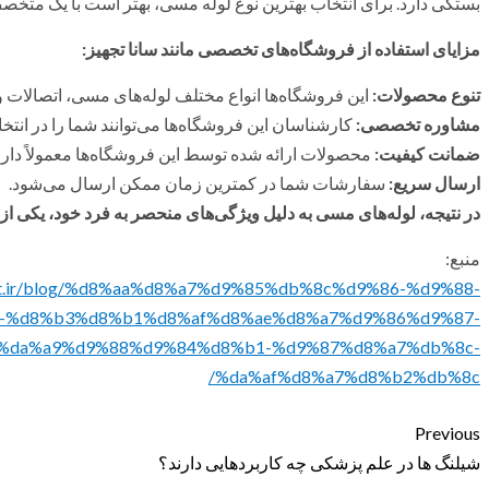
بستگی دارد. برای انتخاب بهترین نوع لوله مسی، بهتر است با یک متخ
مزایای استفاده از فروشگاه‌های تخصصی مانند سانا تجهیز:
تنوع محصولات:
این فروشگاه‌ها انواع مختلف لوله‌های مسی، اتصالات و 
مشاوره تخصصی:
کارشناسان این فروشگاه‌ها می‌توانند شما را در انت
ضمانت کیفیت:
محصولات ارائه شده توسط این فروشگاه‌ها معمولاً دار
ارسال سریع:
سفارشات شما در کمترین زمان ممکن ارسال می‌شود.
در نتیجه، لوله‌های مسی به دلیل ویژگی‌های منحصر به فرد خود، یکی از
منبع:
anat.ir/blog/%d8%aa%d8%a7%d9%85%db%8c%d9%86-%d9%88-
-%d8%b3%d8%b1%d8%af%d8%ae%d8%a7%d9%86%d9%87-
%da%a9%d9%88%d9%84%d8%b1-%d9%87%d8%a7%db%8c-
%da%af%d8%a7%d8%b2%db%8c/
Previous
شیلنگ ها در علم پزشکی چه کاربردهایی دارند؟