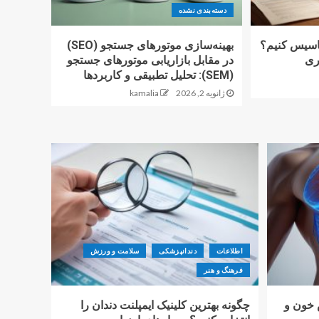
دسته‌بندی نشده
تاسیس کنیم؟
بهینه‌سازی موتورهای جستجو (SEO)
اری
در مقابل بازاریابی موتورهای جستجو
(SEM): تحلیل تطبیقی و کاربردها
ژانویه 2, 2026
kamalia
اطلاعات
دندانپزشکی
سلامت و ورزش
فرهنگ و هنر
 خون و
چگونه بهترین کلینیک ایمپلنت دندان را