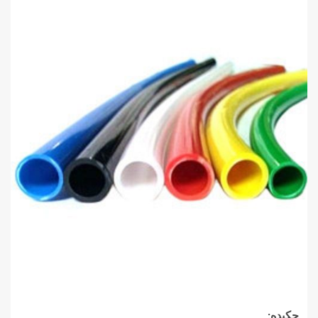
چکیده
: