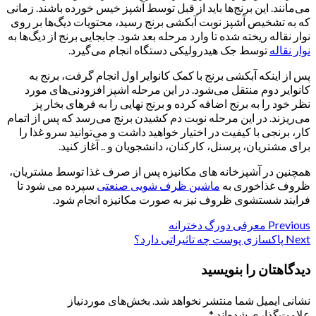
می‌مانند. این برنج‌ها باید از قبل توسط آشپز خیس خورده باشند. زمانی
که به تشخیص آشپز نوبت آبکشی برنج رسید، محتویات دیگ‌ها بر روی
نوار نقاله ریخته شده تا وارد مرحله بعد شود. جابجایی برنج از دیگ‌ها به
نوار نقاله
توسط جک هیدرولیکی دستگاه انجام می‌گیرد.
پس از اینکه آبکشی برنج با کمک کانوایر اول انجام گرفت، برنج به
کانوایر دوم منتقل می‌شود. در این مرحله اشپز افزودنی‌های مورد
نظر خود را به برنج اضافه کرده و برنج نهایی را به فرهای بخار پز
می‌ریزند. در این مرحله نوبت دم کشیدن برنج می‌رسد که پس از اتمام
کار، برنجی با کیفیت در اختیار خواهید داشت و می‌توانید سرو غذا را
برای مشتریان، پرسنل، کارکنان، دانشجویان و .. آغاز کنید.
همچنین در آشپزخانه های مکانیزه پس از صرف غذا توسط مشتریان،
ظروف غذاخوری به
ماشین ظرف شویی صنعتی
سپرده می شود تا
فرایند شستشوی ظروف نیز به صورت مکانیزه انجام شود.
Previous
Continue
معرفی دورگ دخترانه
Next
پاکسازی پوست چه تاثیراتی دارد؟
Reading
دیدگاهتان را بنویسید
نشانی ایمیل شما منتشر نخواهد شد.
بخش‌های موردنیاز
علامت‌گذاری شده‌اند
*