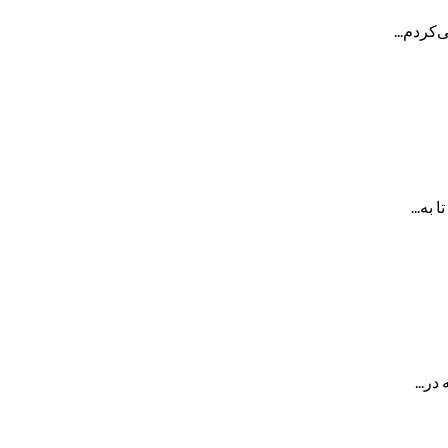
‌کردم...
به...
ر...