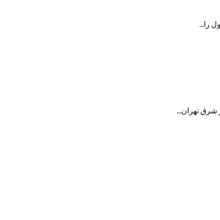
 را...
 شرق تهران...