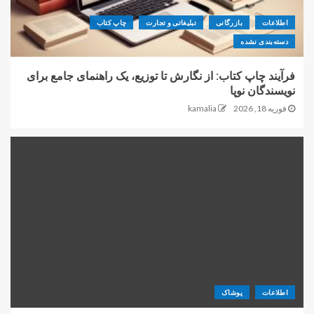
اطلاعات
بازرگانی
تبلیغاتی و تجارت
چاپ کتاب
دسته‌بندی نشده
فرآیند چاپ کتاب: از نگارش تا توزیع، یک راهنمای جامع برای
نویسندگان نوپا
فوریه 18, 2026
kamalia
اطلاعات
پوشاک