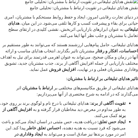
نقش هدایای تبلیغاتی در تقویت ارتباط با مشتریان: تحلیلی جامع
در دنیای تجارت رقابتی امروز، ایجاد و حفظ روابط مستحکم با مشتریان، امری
حیاتی برای بقاء و پیشرفت کسب و کارها تلقی می‌شود. در این میان،
هدایای
تبلیغاتی
به عنوان ابزارهای بازاریابی اثربخش، نقشی کلیدی در ارتقای سطح
تعامل با مشتریان و جلب نظر آنها ایفا می‌کنند.
هدایای تبلیغاتی، حامل پیام‌هایی ارزشمند هستند که می‌توانند به طور مستقیم بر
احساسات، افکار و رفتار
مشتریان تاثیر بگذارند. انتخاب هدایای مناسب و ارائه
آنها در زمان و مکان صحیح، می‌تواند به عنوان اهرمی قدرتمند برای نیل به اهداف
مختلف بازاریابی از جمله افزایش آگاهی از برند، جذب مشتریان جدید، تشویق
وفاداری مشتریان فعلی و در نهایت،
افزایش فروش
عمل نماید.
تاثیر هدایای تبلیغاتی بر ارتباط با مشتریان:
هدایای تبلیغاتی از طریق مکانیسم‌های مختلفی بر
ارتباط با مشتریان
اثر
می‌گذارند که در ادامه به شرح مختصری از آنها می‌پردازیم:
تقویت آگاهی از برند:
هدایای تبلیغاتی با درج نام و لوگوی برند بر روی خود،
به طور مداوم در معرض دید مخاطبان قرار گرفته و به
افزایش آگاهی از
برند
کمک می‌کنند.
ایجاد حس تعلق:
دریافت هدیه، حس مثبتی در انسان ایجاد می‌کند و باعث
می‌شود که فرد نسبت به هدیه دهنده،
احساس تعلق خاطر
پیدا کند. این
امر در مورد برندها نیز صادق است و می‌تواند به
ایجاد وفاداری در