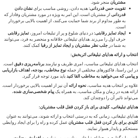
مشتریان
منجر شود.
تقویت حس قدردانی:
هدیه دادن، روشی مناسب برای
نشان دادن
قدردانی
از مشتریان است. این امر به ویژه در مورد مشتریان وفادار که
به طور مداوم از برند شما حمایت می‌کنند، از اهمیت بالایی برخوردار
است.
ایجاد تمایز رقابتی:
در دنیای شلوغ و پر از تبلیغات امروز،
تمایز رقابتی
حرف اول را می‌زند. هدایای تبلیغاتی خلاقانه و منحصر به فرد، می‌توانند
به شما در
جلب نظر مشتریان
و
ایجاد تمایز از رقبا
کمک کنند.
انتخاب و ارائه هدایای تبلیغاتی اثربخش:
انتخاب هدایای تبلیغاتی مناسب، امری ظریف و نیازمند
برنامه‌ریزی دقیق
است.
در این راستا، فاکتورهای مختلفی از جمله
نوع مخاطب، بودجه، اهداف بازاریابی
و پیامی که می‌خواهید به مخاطب القا کنید
باید مورد توجه قرار گیرد.
علاوه بر انتخاب هدیه مناسب،
نحوه ارائه
آن نیز از اهمیت بالایی برخوردار است.
ارائه هدیه در زمان و مکان مناسب، به همراه یک
پیام شخصی‌سازی شده
،
می‌تواند تاثیر آن را دوچندان کند.
هدایای تبلیغاتی، کلیدی برای باز کردن قفل قلب مشتریان:
هدایای تبلیغاتی، زمانی که به درستی انتخاب و ارائه شوند، می‌توانند به عنوان
کلیدی برای باز کردن قفل قلب مشتریان
عمل کرده و راه را برای ایجاد روابطی
مستحکم و پایدار هموار نمایند.
با سرمایه‌گذاری در هدایای تبلیغاتی مناسب، می‌توانید به
افزایش رضایت