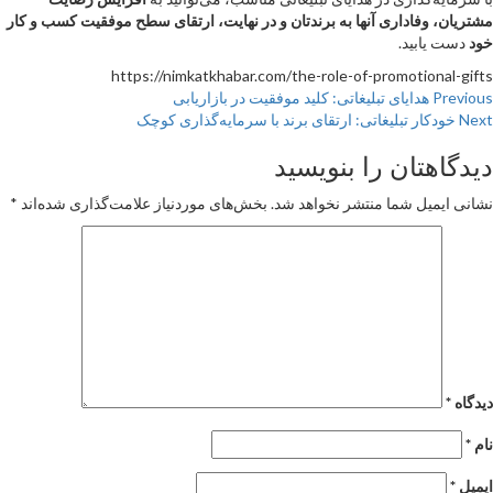
مشتریان، وفاداری آنها به برندتان و در نهایت، ارتقای سطح موفقیت کسب و کار
خود
دست یابید.
https://nimkatkhabar.com/the-role-of-promotional-gifts
Continu
Previous
هدایای تبلیغاتی: کلید موفقیت در بازاریابی
Next
خودکار تبلیغاتی: ارتقای برند با سرمایه‌گذاری کوچک
Readin
دیدگاهتان را بنویسید
نشانی ایمیل شما منتشر نخواهد شد.
بخش‌های موردنیاز علامت‌گذاری شده‌اند
*
دیدگاه
*
نام
*
ایمیل
*