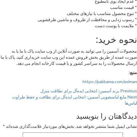
* عدم ایجاد بوی نامطبوع
* قیمت مناسب
* تنوع محصول متناسب با نیازهای مختلف
* رسوب زدایی و محافظت از ظروف و ماشین ظرفشویی
* ملایمت با پوست دست
نحوه خرید:
محصولات آسمین را می توانید به صورت آنلاین از وب سایت پاک با ما یا به
صورت عمده از طریق بخش فروش عمده این وب سایت خریداری کنید. پاک با ما
ارسال محصولات را به سراسر کشور و با قیمت کارخانه انجام می دهد.
منبع:
https://pakbama.com/asiman
Continu
Previous
برند آسمین: انتخابی ایده‌آل برای نظافت منزل
Next
مایع لباسشویی آسمین: انتخابی ایده‌آل برای نظافت و حفظ طراوت
Readin
لباس‌ها
دیدگاهتان را بنویسید
نشانی ایمیل شما منتشر نخواهد شد.
بخش‌های موردنیاز علامت‌گذاری شده‌اند
*