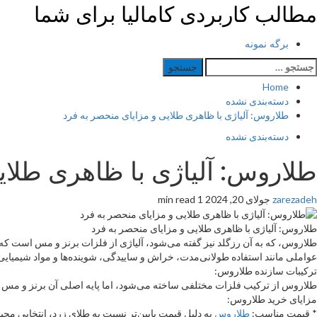
Ski
مطالب کاربردی کامالیا برای شما
t
conten
Primar
برگه نمونه
Men
ستجو
رای:
Home
دسته‌بندی نشده
طلاروس: آلیاژی با ظاهری طلایی و مزایای منحصر به فرد
دسته‌بندی نشده
طلاروس: آلیاژی با ظاهری طلای
zarezadeh
جولای 20, 2024
1 min read
طلاروس: آلیاژی با ظاهری طلایی و مزایای منحصر به فرد
طلاروس، که به آن رزگلد نیز گفته می‌شود، آلیاژی از فلزات برنز و مس است که ظاهر
عواملی مانند استفاده طولانی‌مدت، خراش و ساییدگی، شوینده‌ها و مواد شیمیایی 
ترکیبات سازنده طلاروس:
طلاروس از ترکیب فلزات مختلفی ساخته می‌شود، اما پایه اصلی آن برنز و مس
مزایای خرید طلاروس:
* قیمت مناسب:
طلاروس
به دلیل قیمت پایین‌تر نسبت به طلای زرد، انتخابی مح