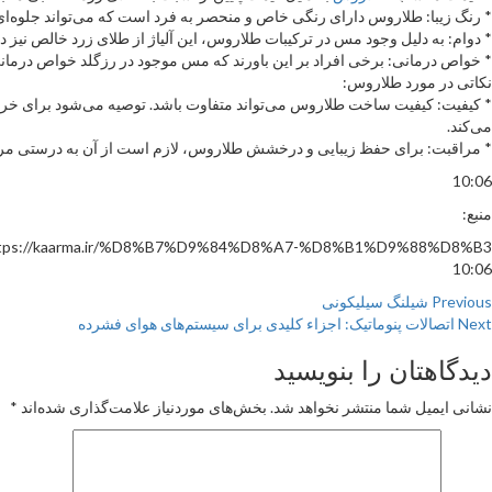
* رنگ زیبا: طلاروس دارای رنگی خاص و منحصر به فرد است که می‌تواند جلوه‌ای 
* دوام: به دلیل وجود مس در ترکیبات طلاروس، این آلیاژ از طلای زرد خالص نیز د
* خواص درمانی: برخی افراد بر این باورند که مس موجود در رزگلد خواص درمان
نکاتی در مورد طلاروس:
می‌کند.
* مراقبت: برای حفظ زیبایی و درخشش طلاروس، لازم است از آن به درستی مراقبت شو
10:06
منبع:
tps://kaarma.ir/%D8%B7%D9%84%D8%A7-%D8%B1%D9%88%D8%B3
10:06
Continu
Previous
شیلنگ سیلیکونی
Next
اتصالات پنوماتیک: اجزاء کلیدی برای سیستم‌های هوای فشرده
Readin
دیدگاهتان را بنویسید
نشانی ایمیل شما منتشر نخواهد شد.
بخش‌های موردنیاز علامت‌گذاری شده‌اند
*