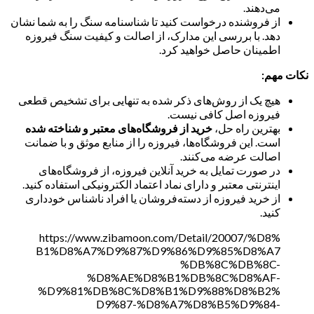
می‌دهند.
از فروشنده درخواست کنید تا شناسنامه سنگ را به شما نشان
دهد. با بررسی این مدارک، از اصالت و کیفیت سنگ فیروزه
اطمینان حاصل خواهید کرد.
نکات مهم:
هیچ یک از روش‌های ذکر شده به تنهایی برای تشخیص قطعی
فیروزه اصل کافی نیست.
بهترین راه حل،
خرید از فروشگاه‌های معتبر و شناخته شده
است. این فروشگاه‌ها، فیروزه را از منابع موثق و با ضمانت
اصالت عرضه می‌کنند.
در صورت تمایل به خرید آنلاین فیروزه، از فروشگاه‌های
اینترنتی معتبر و دارای نماد اعتماد الکترونیکی استفاده کنید.
از خرید فیروزه از دسته‌فروشان یا افراد ناشناس خودداری
کنید.
https://www.zibamoon.com/Detail/20007/%D8%
B1%D8%A7%D9%87%D9%86%D9%85%D8%A7
%DB%8C%DB%8C-
%D8%AE%D8%B1%DB%8C%D8%AF-
%D9%81%DB%8C%D8%B1%D9%88%D8%B2%
D9%87-%D8%A7%D8%B5%D9%84-