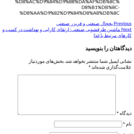
%D8%AC%D9%84%D9%88%DA%AF%DB%8C%
D8%B1%DB%8C-
%D8%AA%D9%82%D9%84%D8%A8%DB%8C
Previous
Continue
یخچال صنعتی و فریزر صنعتی
Next
ماشین ظرفشویی صنعتی: ارتقای کارایی و بهداشت در کسب و
Reading
کارهای مرتبط با غذا
دیدگاهتان را بنویسید
نشانی ایمیل شما منتشر نخواهد شد.
بخش‌های موردنیاز
علامت‌گذاری شده‌اند
*
دیدگاه
*
نام
*