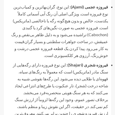
فیروزه عجمی (Ajami):
این نوع، گران‌بهاترین و کمیاب‌ترین
نوع فیروزه است. ویژگی اصلی آن رنگ آبی آسمانی کاملاً
یکدست، خالص و بدون هیچ‌گونه رگه یا ناخالصی (ماتریکس)
است. فیروزه عجمی به صورت نگین‌های گرد یا گنبدی
(Cabochon) تراشیده می‌شود و به دلیل ظاهر بی‌نقص و رنگ
عمیقش، در ساخت جواهرات سلطنتی و بسیار گران‌قیمت
به کار می‌رود. پیدا کردن یک قطعه فیروزه عجمی درشت و
خوش‌رنگ، آرزوی هر کلکسیونری است.
فیروزه شجری (Shajari):
این نوع فیروزه دارای رگه‌هایی از
سنگ مادر (ماتریکس) است که معمولاً به رنگ‌های سیاه،
قهوه‌ای یا طلایی دیده می‌شود. این رگه‌ها نقوشی شبیه به
شاخه درخت (شجر)، تار عنکبوت یا طرح‌های انتزاعی ایجاد
می‌کنند که به هر سنگ هویتی منحصربه‌فرد می‌بخشد.
برخلاف تصور عموم، وجود این رگه‌ها لزوماً از ارزش سنگ
کم نمی‌کند. در حقیقت، اگر این نقوش زیبا و منظم باشند،
ارزش فیروزه شجری را چندین برابر می‌کنند. معروف‌ترین