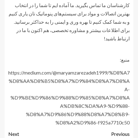
کارشناسان ما تماس بگیرید. ما آماده ایم تا شما را در انتخاب
بهترین اتصالات و مواد برای سیستم‌های پنوماتیک تان یاری کنیم
و به شما کمک کنیم تا بهره وری و ایمنی را به حداکثر برسانید.
برای اطلاعات بیشتر و مشاوره تخصصی، هم اکنون با ما در
ارتباط باشید!
منبع:
https://medium.com/@maryamzarezadeh1999/%D8%A7
%D8%AA%D8%B5%D8%A7%D9%84%D8%A7%D8%A
A-
%D9%BE%D9%86%D9%88%D9%85%D8%A7%D8%A
A%DB%8C%DA%A9-%D9%88-
%D8%A7%D9%86%D9%88%D8%A7%D8%B9-
%D8%A2%D9%86-f925a7710c50
Next
Previous