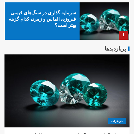
سرمایه گذاری در سنگ‌های قیمتی:
فیروزه، الماس و زمرد، کدام گزینه
بهتر است؟
1
پربازدیدها
فرآیند چاپ کتاب: از نگارش تا
توزیع، یک راهنمای جامع برای
نویسندگان نوپا
2
تاثیر طراحی لباس زیر بر گردش
خون و راحتی: یک دیدگاه
ارگونومیک
3
جواهرات