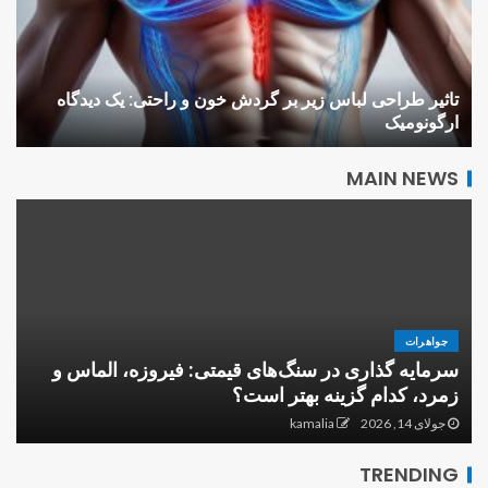
تاثیر طراحی لباس زیر بر گردش خون و راحتی: یک دیدگاه
ارگونومیک
MAIN NEWS
جواهرات
سرمایه گذاری در سنگ‌های قیمتی: فیروزه، الماس و
ف
زمرد، کدام گزینه بهتر است؟
چگونه یک نانوایی موفق تاسیس
ب
کنیم؟ از برنامه‌ریزی تا بهره‌برداری
جولای 14, 2026
kamalia
5
TRENDING