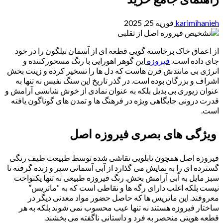
karimihanieh
فوریه 25, 2025
از اعماق خاک برخاسته گویی قطعه ای از آسمان نیلگون را در خود
جای داده است.
فیروزه
این گوهر اهورایی با رنگ مسحورکننده و
انرژی بی مانندش قرن هاست که دل ها را تسخیر کرده و زینت بخش
اشراف و بزرگان بوده است. در گذر تاریخ این سنگ نفیس نه تنها به
عنوان زیوری بی بدیل بلکه به عنوان نمادی از خوش شانسی آرامش و
قدرت درونی جایگاهی ویژه در فرهنگ ها و تمدن های گوناگون یافته
است.
ویژگی های بصری فیروزه اصل
فیروزه اصل همچون تابلویی نقاشی شده توسط طبیعت طیف رنگی
گسترده ای را به نمایش می گذارد از آبی آسمانی سیر و زنده گرفته تا
سبز مایل به آبی آرامش بخش. رنگ فیروزه طبیعی نه تنها یکنواخت
نیست بلکه اغلب دارای رگه ها و نقاطی است که به “ماتریس”
معروفند. این ماتریس ها که حاصل حضور مواد معدنی دیگر در
ساختار فیروزه هستند نه تنها عیب محسوب نمی شوند بلکه به هر
قطعه هویتی منحصر به فرد و داستانی ناگفته می بخشند.