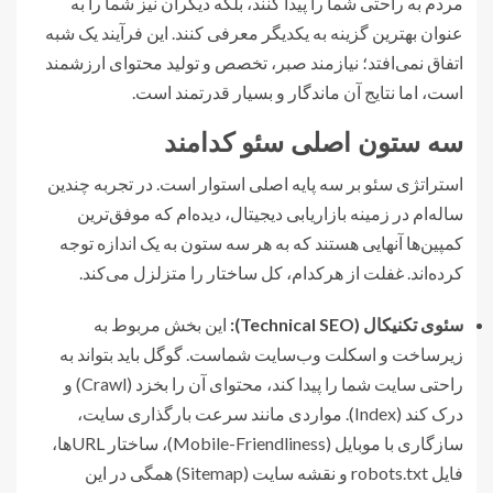
مردم به راحتی شما را پیدا کنند، بلکه دیگران نیز شما را به
عنوان بهترین گزینه به یکدیگر معرفی کنند. این فرآیند یک شبه
اتفاق نمی‌افتد؛ نیازمند صبر، تخصص و تولید محتوای ارزشمند
است، اما نتایج آن ماندگار و بسیار قدرتمند است.
سه ستون اصلی سئو کدامند
استراتژی سئو بر سه پایه اصلی استوار است. در تجربه چندین
ساله‌ام در زمینه بازاریابی دیجیتال، دیده‌ام که موفق‌ترین
کمپین‌ها آنهایی هستند که به هر سه ستون به یک اندازه توجه
کرده‌اند. غفلت از هرکدام، کل ساختار را متزلزل می‌کند.
سئوی تکنیکال (Technical SEO):
این بخش مربوط به
زیرساخت و اسکلت وب‌سایت شماست. گوگل باید بتواند به
راحتی سایت شما را پیدا کند، محتوای آن را بخزد (Crawl) و
درک کند (Index). مواردی مانند سرعت بارگذاری سایت،
سازگاری با موبایل (Mobile-Friendliness)، ساختار URLها،
فایل robots.txt و نقشه سایت (Sitemap) همگی در این