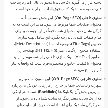
دسته قرار می‌گیرند. یک سایت با محتوای عالی اما زیرساخت
فنی ضعیف، مانند یک کتاب فوق‌العاده با چاپ ناخواناست.
سئوی داخلی (On-Page SEO):
این بخش مستقیماً به
محتوای صفحات شما مربوط می‌شود. هدف این است که به
گوگل نشان دهید محتوای شما دقیقاً درباره چیست و برای
کدام کلمات کلیدی باید رتبه بگیرد. این شامل بهینه‌سازی
عناوین (Title Tags)، توضیحات متا (Meta Descriptions)،
استفاده صحیح از تگ‌های هدر (H1, H2, H3)، بهینه‌سازی
تصاویر (Alt Text)، لینک‌سازی داخلی و از همه مهم‌تر، تولید
محتوای باکیفیت، جامع و منحصربه‌فرد است که واقعاً به نیاز
کاربر پاسخ می‌دهد.
سئوی خارجی (Off-Page SEO):
این ستون به اعتبار و
شهرت وب‌سایت شما در خارج از مرزهای خودش می‌پردازد.
مهم‌ترین بخش آن،
بک‌لینک‌ها (Backlinks)
هستند. هر لینکی
که از یک سایت معتبر دیگر به سایت شما داده می‌شود، از
نظر گوگل مانند یک رأی اعتماد است. هرچه از سایت‌های