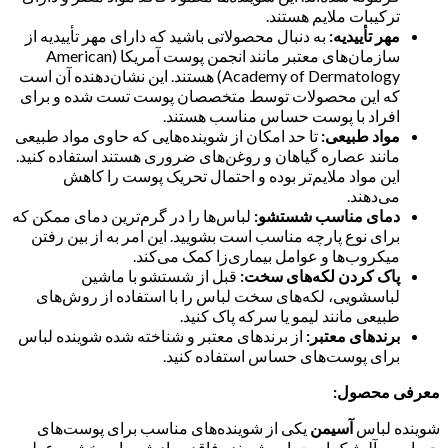
ترکیبات ملایم هستند.
مهر تأییدیه:
به دنبال محصولاتی باشید که دارای مهر تأییدیه از
سازمان‌های معتبر مانند انجمن پوست آمریکا (American
Academy of Dermatology) هستند. این نشان‌دهنده آن است
که این محصولات توسط متخصصان پوست تست شده و برای
افراد با پوست حساس مناسب هستند.
مواد طبیعی:
تا حد امکان از شوینده‌هایی که حاوی مواد طبیعی
مانند عصاره گیاهان و روغن‌های ضروری هستند استفاده کنید.
این مواد ملایم‌تر بوده و احتمال تحریک پوست را کاهش
می‌دهند.
دمای مناسب شستشو:
لباس‌ها را در گرم‌ترین دمای ممکن که
برای نوع پارچه مناسب است بشویید. این امر به از بین رفتن
میکروب‌ها و عوامل بیماری‌زا کمک می‌کند.
پاک کردن لکه‌های سخت:
قبل از شستشو با ماشین
لباسشویی، لکه‌های سخت لباس را با استفاده از روش‌های
طبیعی مانند لیمو یا سرکه پاک کنید.
برندهای معتبر:
از برندهای معتبر و شناخته شده شوینده لباس
برای پوست‌های حساس استفاده کنید.
معرفی محصول:
شوینده لباس
آسیمن
یکی از شوینده‌های مناسب برای پوست‌های
حساس و آلرژیک است. این شوینده فاقد مواد شیمیایی خشن، عطر و