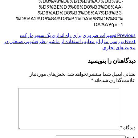
%D8%A8%D8%B1%D8%A7%DB%8C-
%D9%BE%D9%88%D8%B3%D8%AA-
%D8%AD%D8%B3%D8%A7%D8%B3-
%D8%A2%D9%84%D8%B1%DA%98%DB%8C%
DA%A9?pr=1
Previous
Continue
تجهیزات ضروری برای راه اندازی یک سوپرمارکت
Next
بررسی مزایا و معایب استفاده از ماشین ظرفشویی صنعتی در
Reading
محیط‌های تجاری
دیدگاهتان را بنویسید
نشانی ایمیل شما منتشر نخواهد شد.
بخش‌های موردنیاز
علامت‌گذاری شده‌اند
*
دیدگاه
*